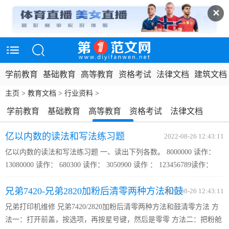
✕
学前教育
基础教育
高等教育
资格考试
法律文档
建筑文档
主页
>
教育文档
>
行业资料
>
学前教育
基础教育
高等教育
资格考试
法律文档
建筑文档
互联网资料
行业资料
政务民生
说明书
亿以内数的读法和写法练习题
2022-08-26 12:43:11
实用模板
生活好文
亿以内数的读法和写法练习题 一、读出下列各数。 8000000 读作：
13080000 读作： 680300 读作： 3050900 读作 ： 123456789读作：
45009804读作： 35692001读作： 425600003读作: 10050002读作：
兄弟7420-兄弟2820加粉后清零两种方法和鼓
90030052读作： 二、写出下列各数。 二百九十万七千六百三十...
2022-08-26 12:43:11
兄弟打印机维修 兄弟7420/2820加粉后清零两种方法和鼓清零方法 方
清零
法一：打开前盖，按选项，再按星号键，然后是零零 方法二：把粉舱