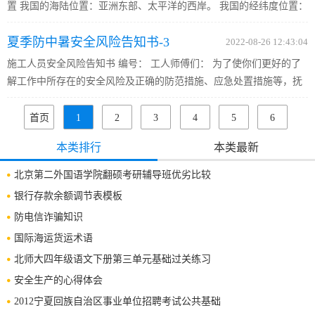
置 我国的海陆位置：亚洲东部、太平洋的西岸。 我国的经纬度位置：
我国领土南北跨越的纬度近50度，大部分在温带，小部分在热带，没
夏季防中暑安全风险告知书-3
有寒带。我国东西跨越经度60度多，最东端的乌苏里江畔和最西...
2022-08-26 12:43:04
施工人员安全风险告知书 编号： 工人师傅们： 为了使你们更好的了
解工作中所存在的安全风险及正确的防范措施、应急处置措施等，抚
吉B6 标劳动与安全部经过对施工现场危险源进行风险评估，编制下发
施工现场 高温天气露天作业 安全风险告知书，请您认真阅知，...
首页
1
2
3
4
5
6
7
下一
末页
共
8
页
本类排行
本类最新
页
146
条
北京第二外国语学院翻硕考研辅导班优劣比较
银行存款余额调节表模板
防电信诈骗知识
国际海运货运术语
北师大四年级语文下册第三单元基础过关练习
安全生产的心得体会
2012宁夏回族自治区事业单位招聘考试公共基础