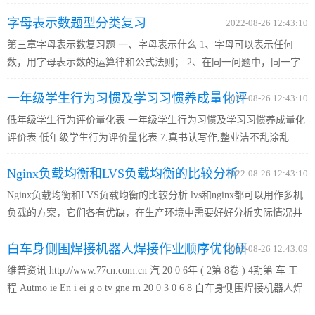
一侧半月形的白卡子，恢复到另外一边就可以 了。 1. 在开机的状态
字母表示数题型分类复习
下，打开打印机前盖. 2. 取出耗材，更换完鼓芯或新的鼓单元...
2022-08-26 12:43:10
第三章字母表示数复习题 一、字母表示什么 1、字母可以表示任何
数，用字母表示数的运算律和公式法则； 2、在同一问题中，同一字
母只能表示同一数量，不同的数量要用不同的字母表示。 3、用字母
一年级学生行为习惯及学习习惯养成量化评
表示实际问题中某一数量时，字母的取值必须使这个问题有意义，
2022-08-26 12:43:10
并...
低年级学生行为评价量化表 一年级学生行为习惯及学习习惯养成量化
价表
评价表 低年级学生行为评价量化表 7.真书认写作,整业洁不乱涂乱
画。 8.认真，记每天的录作，不缺漏业。 .1对家、老长、师学同有意
Nginx负载均衡和LVS负载均衡的比较分析
见要有礼貌 提地，出道讲理，不性任不，脾 气耍不顶，撞 2.。...
2022-08-26 12:43:10
Nginx负载均衡和LVS负载均衡的比较分析 lvs和nginx都可以用作多机
负载的方案，它们各有优缺，在生产环境中需要好好分析实际情况并
加以利用。 首先提醒，做技术切不可人云亦云，我云即你云；同时也
白车身侧围焊接机器人焊接作业顺序优化研
不可太趋向保守，过于相信旧有方式而等别人来帮你做垫被测试...
2022-08-26 12:43:09
维普资讯 http://www.77cn.com.cn 汽 20 0 6年 ( 2第 8卷 ) 4期第 车 工
究
程 Autmo ie En i ei g o tv gne rn 20 0 3 0 6 8 白车身侧围焊接机器人焊
接作业顺序优化研究刘海江(济大学机械X程学院，海同 -上 20 9 ) 0 0