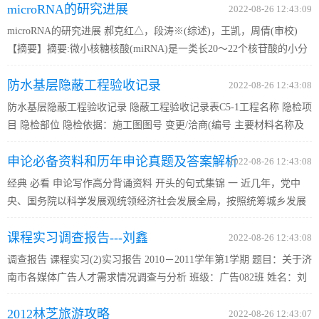
microRNA的研究进展
2 [摘要]针对轿车白车身焊接机器人作业顺...
2022-08-26 12:43:09
microRNA的研究进展 郝克红△，段涛※(综述)，王凯，周倩(审校)
【摘要】摘要:微小核糖核酸(miRNA)是一类长20～22个核苷酸的小分
子非编码RNA，它通过与靶基因3端非翻译序列结合促进靶基因降解或
防水基层隐蔽工程验收记录
抑制翻译过程，从而抑制靶基因表达。miRNA参与生物体的生长、
2022-08-26 12:43:08
发...
防水基层隐蔽工程验收记录 隐蔽工程验收记录表C5-1工程名称 隐检项
目 隐检部位 隐检依据：施工图图号 变更/洽商(编号 主要材料名称及
规格/型号： 防水基层 资料编号 01-05-C5-001 隐检日期 2013年8月3日
申论必备资料和历年申论真题及答案解析
U161G1-G0020-S201、U161G1-G0020-201 ,设计 )及有关...
2022-08-26 12:43:08
经典 必看 申论写作高分背诵资料 开头的句式集锦 一 近几年，党中
央、国务院以科学发展观统领经济社会发展全局，按照统筹城乡发展
的要求，采取了一系（列支农惠农的）重大政策。各地区各部门认真
课程实习调查报告---刘鑫
落实，切实加强（“三农”）工作，（农业和农村）发展出现了积...
2022-08-26 12:43:08
调查报告 课程实习(2)实习报告 2010－2011学年第1学期 题目：关于济
南市各媒体广告人才需求情况调查与分析 班级：广告082班 姓名：刘
鑫 学号：2008061156 指导老师：成英铃 徐苒 成绩： 调查报告 目 录
2012林芝旅游攻略
一、调研的背景，目的与意义 二、调研的主要项目 三、...
2022-08-26 12:43:07