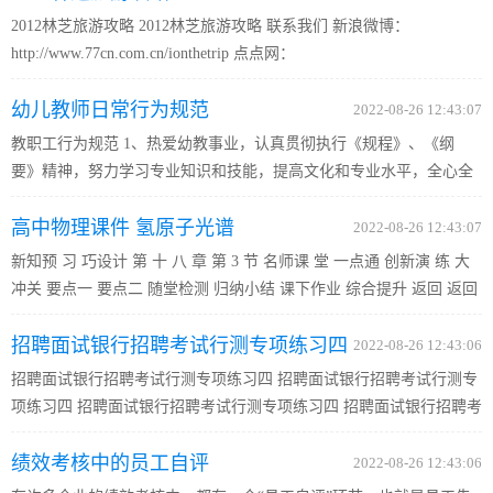
2012林芝旅游攻略 2012林芝旅游攻略 联系我们 新浪微博：
http://www.77cn.com.cn/ionthetrip 点点网：
http://www.77cn.com.cn/dianlog/rwjtgnus620 豆瓣小站：
幼儿教师日常行为规范
http://www.77cn.com.cn/127889/ 人人小站：
2022-08-26 12:43:07
http://www.77cn.com.cn/onthetrip?from=homeleft 201...
教职工行为规范 1、热爱幼教事业，认真贯彻执行《规程》、《纲
要》精神，努力学习专业知识和技能，提高文化和专业水平，全心全
意为幼儿服务，为家长服务。 2、热爱幼儿、尊重幼儿，对幼儿态度
高中物理课件 氢原子光谱
和蔼，坚持正面教育，积极创设良好的教育环境，促进幼儿身心全
2022-08-26 12:43:07
面...
新知预 习 巧设计 第 十 八 章 第 3 节 名师课 堂 一点通 创新演 练 大
冲关 要点一 要点二 随堂检测 归纳小结 课下作业 综合提升 返回 返回
1.知道光谱、线状谱、连续谱、吸收 光谱、光谱分析等概念。 2.知道
招聘面试银行招聘考试行测专项练习四
氢原子光谱的实验规律。 3.知道经典物理的困难在...
2022-08-26 12:43:06
招聘面试银行招聘考试行测专项练习四 招聘面试银行招聘考试行测专
项练习四 招聘面试银行招聘考试行测专项练习四 招聘面试银行招聘考
试行测专项练习四 招聘面试银行招聘考试行测专项练习四 招聘面试银
绩效考核中的员工自评
行招聘考试行测专项练习四 招聘面试银行招聘考试行测专项...
2022-08-26 12:43:06