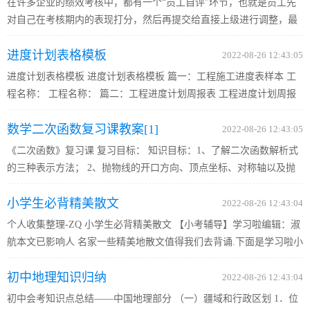
在许多企业的绩效考核中，都有一个“员工自评”环节，也就是员工先
对自己在考核期内的表现打分，然后再提交给直接上级进行调整，最
后得出该员工的绩效分数。在使用直接上级考核的绩效体系中，员工
进度计划表格模板
自评的目的无非两种：1，可量化指标最快捷的数据来源；2，体...
2022-08-26 12:43:05
进度计划表格模板 进度计划表格模板 篇一：工程施工进度表样本 工
程名称： 工程名称： 篇二：工程进度计划周报表 工程进度计划周报
表 致：宜昌市城市建设投资开发有限公司湖北清江工程管理咨询有限
数学二次函数复习课教案[1]
公司 项目名称：平湖半岛沙河村拆迁安置房C区1#、2#楼及基坑...
2022-08-26 12:43:05
《二次函数》复习课 复习目标： 知识目标：1、了解二次函数解析式
的三种表示方法； 2、抛物线的开口方向、顶点坐标、对称轴以及抛
物线与对称轴的交点坐标等; 3、一元二次方程与抛物线的结合与应
小学生必背精美散文
用。 4、利用二次函数解决实际问题。 复习重、难点：函数综合题...
2022-08-26 12:43:04
个人收集整理-ZQ 小学生必背精美散文 【小考辅导】学习啦编辑：淑
航本文已影响人 名家一些精美地散文值得我们去背诵.下面是学习啦小
编为大家收集整理地小学生必背精美散文，相信这些文字对你会有所
初中地理知识归纳
帮助地. b5E2R。 小学生必背精美散文：秋颂 秋天地美，美在...
2022-08-26 12:43:04
初中会考知识点总结——中国地理部分 （一）疆域和行政区划 1．位