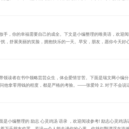
放手，你的幸福需要自己的成全。下文是小编整理的唯美语，欢迎阅
睡意的干扰，舒展美丽的笑脸，拥抱快乐的一天。早安，朋友，愿你今天好
带领读者在书中领略芸芸众生，体会爱情甘苦。下面是瑞文网小编分
爱到问他拿零用钱的程度，都是严格的考验。——张爱玲 2. 对于不会说
小编整理的 励志 心灵鸡汤 语录 ，欢迎阅读参考! 励志心灵鸡汤
绕着万千朋友也罢，若没一个人能走进你的心里，你就似颗漂浮在浩