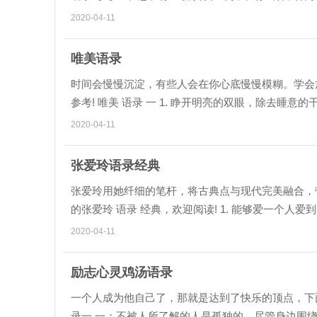
情况，做过的梦总是回...
2020-04-11
唯美语录
时间会慢慢沉淀，有些人会在你心底慢慢模糊。学会
参考! 唯美 语录 一 1. 睁开明亮的双眼，除去
情，生活工作都舒心! 2...
2020-04-11
张爱玲语录经典
张爱玲用她纤细的笔杆，将古典点与现代完美融合，
的张爱玲 语录 经典，欢迎阅读! 1. 能够爱一个人
的人，衣服是一种语言...
2020-04-11
励志心灵鸡汤语录
一个人成为他自己了，那就是达到了快乐的顶点，下面是
录一 一：不被人所了解的人是孤独的，尽管身边围