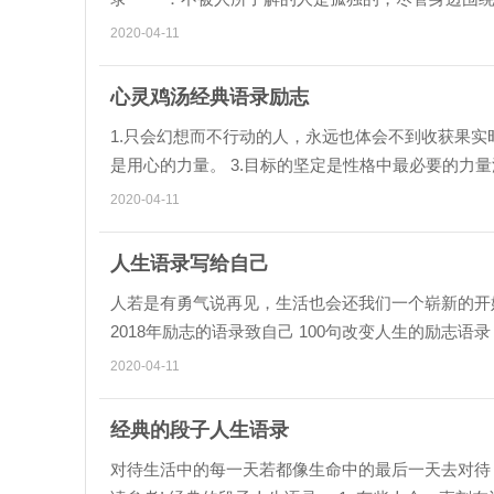
宙中的小行星。因此古...
2020-04-11
心灵鸡汤经典语录励志
1.只会幻想而不行动的人，永远也体会不到收获果实
是用心的力量。 3.目标的坚定是性格中最必要的力
徒劳无功。 4.青春就像...
2020-04-11
人生语录写给自己
人若是有勇气说再见，生活也会还我们一个崭新的开始
2018年励志的语录致自己 100句改变人生的励志语
要自己走励志语录 人...
2020-04-11
经典的段子人生语录
对待生活中的每一天若都像生命中的最后一天去对待