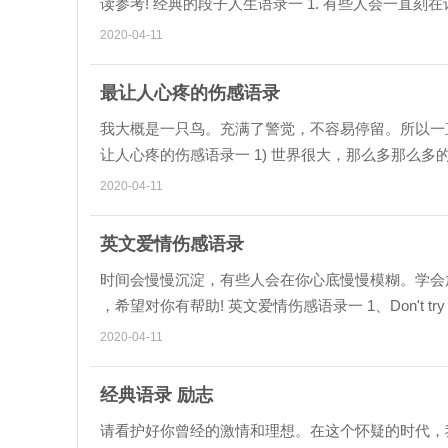
读参考! 经典的段子人生语录一 1. 有些人会一
是每当想起他时的那种...
2020-04-11
最让人心疼的伤感语录
我大概是一只鸟。充满了警觉，不容易停留。所以一直
让人心疼的伤感语录一 1) 世界很大，那么多那么
城，没有可以让自己身...
2020-04-11
英文爱情伤感语录
时间会慢慢沉淀，有些人会在你心底慢慢模糊。学会
，希望对你有帮助! 英文爱情伤感语录一 1、Don't try so hard, 
急，最好的总...
2020-04-11
经典语录 励志
请看护好你曾经的激情和理想。在这个怀疑的时代，我