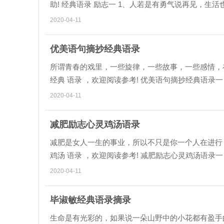
助! 经典语录 励志一 1、人若是有勇气说再见，生
因为不甘心;有些人，明...
2020-04-11
优美语句摘抄经典语录
所谓青春的戏里，一些旋律，一些故事，一些感情，
经典 语录 ，欢迎阅读参考! 优美语句摘抄经典语录
件事情，你都要做到;对...
2020-04-11
减肥励志心灵鸡汤语录
减肥是女人一生的事业，所以不只是你一个人在进行
鸡汤 语录 ，欢迎阅读参考! 减肥励志心灵鸡汤语录一
呦喂，光想想就觉得...
2020-04-11
毕淑敏经典语录摘录
生命是有光彩的，如果说一朵山野中的小花都有盈手