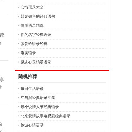
心情语录大全
鼓励销售的经典语句
情感语录精选
读
你的名字经典语录
心
张爱玲语录经典
唯美语录
励志心灵鸡汤语录
随机推荐
享
话
每日生活语录
红与黑经典语录汇集
最小说情人节经典语录
北京爱情故事电视剧经典语录
语
旅游心情语录
瀚宇