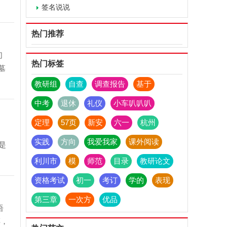
签名说说
热门推荐
们
热门标签
墓
教研组
自查
调查报告
基于
中考
退休
礼仪
小车叭叭叭
定理
57页
新安
六一
杭州
】
实践
方向
我爱我家
课外阅读
是
利川市
模
师范
目录
教研论文
资格考试
初一
考订
学的
表现
第三章
一次方
优品
语
碎，