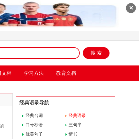
✕
搜 索
习文档
学习方法
教育文档
经典语录导航
经典台词
经典语录
口号标语
三句半
的
优美句子
情书