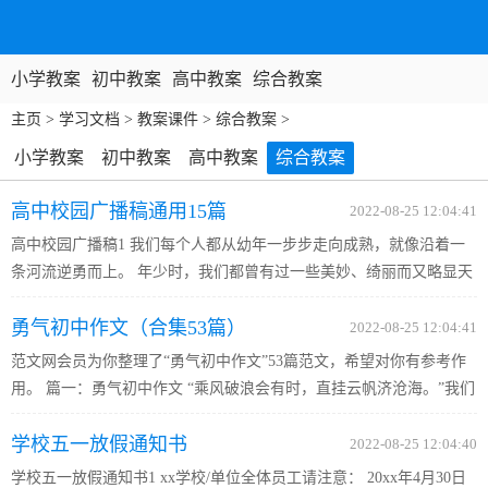
小学教案
初中教案
高中教案
综合教案
主页
>
学习文档
>
教案课件
>
综合教案
>
小学教案
初中教案
高中教案
综合教案
高中校园广播稿通用15篇
2022-08-25 12:04:41
高中校园广播稿1 我们每个人都从幼年一步步走向成熟，就像沿着一
条河流逆勇而上。 年少时，我们都曾有过一些美妙、绮丽而又略显天
真和不切实际的幻想，就像河流边那些五光十色的鹅卵石。我们都曾
勇气初中作文（合集53篇）
陶醉于那些绚丽的颜色中。渐渐地，我们长大了，目光由脚边的鹅...
2022-08-25 12:04:41
范文网会员为你整理了“勇气初中作文”53篇范文，希望对你有参考作
用。 篇一：勇气初中作文 “乘风破浪会有时，直挂云帆济沧海。”我们
在生活中需要成功的喜悦，需要挫折痛苦，需要欢声笑语，更需要奔
学校五一放假通知书
向远方的勇气。每个人都需要勇气来面对一切成功与失败，...
2022-08-25 12:04:40
学校五一放假通知书1 xx学校/单位全体员工请注意： 20xx年4月30日