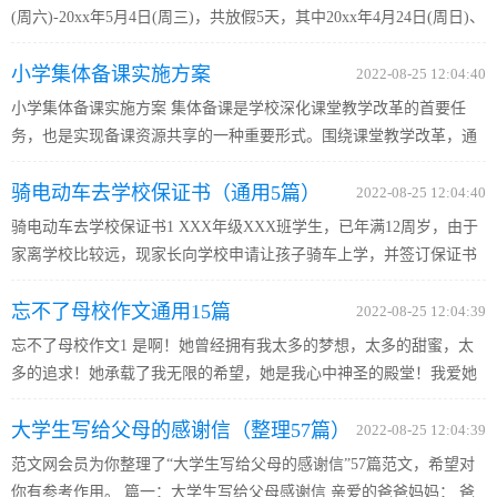
(周六)-20xx年5月4日(周三)，共放假5天，其中20xx年4月24日(周日)、
20xx年5月7日(周六)正常上班/上课。 2.节假日期间外出游玩请看好自
小学集体备课实施方案
己的行李物品，注意自己的人身安全。意外情况，学校/单位...
2022-08-25 12:04:40
小学集体备课实施方案 集体备课是学校深化课堂教学改革的首要任
务，也是实现备课资源共享的一种重要形式。围绕课堂教学改革，通
过集体参与，共同讨论，互相启发，彼此交流，集思广益，创新课堂
骑电动车去学校保证书（通用5篇）
教学形式，加强集体备课的实效性，有利于教师在备课过程中较好
2022-08-25 12:04:40
地...
骑电动车去学校保证书1 XXX年级XXX班学生，已年满12周岁，由于
家离学校比较远，现家长向学校申请让孩子骑车上学，并签订保证书
如下： 一、教育孩子自觉遵守交通规则，行车中不追逐、抢行、逆行
忘不了母校作文通用15篇
及带人，不在马路中间嬉戏或随意穿行，不与机动车抢道，不骑飞
2022-08-25 12:04:39
车...
忘不了母校作文1 是啊！她曾经拥有我太多的梦想，太多的甜蜜，太
多的追求！她承载了我无限的希望，她是我心中神圣的殿堂！我爱她
——我的母校！ 总觉得时光流逝的速度很快，快到我还未能闭上眼，
大学生写给父母的感谢信（整理57篇）
做个甜蜜的梦——它便已经过去了，消失得不留一点痕迹…… 6年...
2022-08-25 12:04:39
范文网会员为你整理了“大学生写给父母的感谢信”57篇范文，希望对
你有参考作用。 篇一：大学生写给父母感谢信 亲爱的爸爸妈妈： 爸