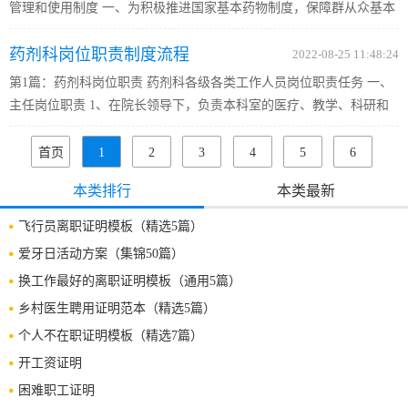
管理和使用制度 一、为积极推进国家基本药物制度，保障群从众基本
用药，减轻医药费用负担，根据卫生部等九部委《关于建立国家基本
药剂科岗位职责制度流程
药物制度的实施意见》及《国家基本药物制度实施办法》的要...
2022-08-25 11:48:24
第1篇：药剂科岗位职责 药剂科各级各类工作人员岗位职责任务 一、
主任岗位职责 1、在院长领导下，负责本科室的医疗、教学、科研和
行政管理工作。 2、制订本科室发展目标、规划，工作计划和实施方
案，经院长批准后组织实施，经常督促检查， 按期总结汇报。 3...
首页
1
2
3
4
5
6
7
下一
末页
共
49
本类排行
本类最新
页
页
973
飞行员离职证明模板（精选5篇）
条
爱牙日活动方案（集锦50篇）
换工作最好的离职证明模板（通用5篇）
乡村医生聘用证明范本（精选5篇）
个人不在职证明模板（精选7篇）
开工资证明
困难职工证明