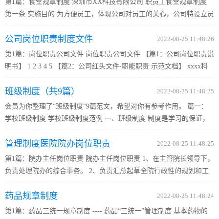
第1篇：食堂规章制度 深圳市XX科技有限公司 职员工食堂规章制度
第一条 实施目的 为方便员工，体现公司对员工的关心，公司特设立员
工食堂，购置统一餐具，为员工提供工作餐，为保证工作餐服务质
公司岗位职责制度文件
量，特制订本制度。 第二条 适用范围 本管理制度适用于公司全体...
2022-08-25 11:48:26
第1篇：岗位职责公司文件 岗位职责公司文件 【篇1：公司岗位职责说
明书】 1 2 3 4 5 【篇2：公司红头文件-职能职责 示范文档】 xxxx科
技有限公司文件 xx人字〔????〕 02号 ★ ? 签发
班级制度（共9篇）
人：?????????????????????? 关于明确xxxx科技有限公司组织机构及各
2022-08-25 11:48:25
部门职...
会员为你整理了“班级制度”9篇范文，希望对你有参考作用。 篇一：
学校班级制度 学校班级制度范例 一、班级制度 制度是学习的保证，
为营造一个良好的学习环境，促进每个同学的身心健康成长争创优秀
管理制度医院院办岗位职责
班集体，特制定以下班级制度。 1按时上课，不迟到，不早退，...
2022-08-25 11:48:25
第1篇：院办主任岗位职责 院办主任岗位职责 1、在主管院长领导下，
负责处理院办的综合事务。 2、负责汇总起草全院行政性的规划和工
作计划、总结及重要文件，并负责督促贯彻执行。 3、负责组织协调
药品规章制度
拟定医院各项规章制度，配合有关部门参与机构设置、评优、行...
2022-08-25 11:48:24
第1篇：药品三统一规章制度 ---- 药品“三统一”管理制度 基本药物的