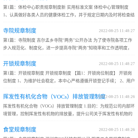
第1篇：体检中心职责规章制度新 实用标准文案 体检中心管理制度
1、认真做好各类人员的健康体检工作，并于规定日期内及时将检查结
果告知受检人或受检单位及家属。 2、按照受检者的要求和有关规定
寺院规章制度
内容，确定检查项目。 3、检查中发现疑似严重疾病，应及时与受...
2022-08-25 11:48:27
第1篇：寺院制度 吉尔孟乡寺院“两务”公开办法 为了使寺院各项工作
步入规范化、制度化，进一步提高寺院“两务”知晓率和工作透明度，
特制定本办法. 一、寺务公开： （一）寺院民管会在监督员的监督
开锁规章制度
下，每半年将寺院各项工作向僧众进行一次公开； （二）公开...
2022-08-25 11:48:27
第1篇：开锁规章制度 开锁规章制度 【篇1：开锁岗位制度】 开锁岗
位制度 1、为维护社会稳定，本中心严格遵循开锁登记手续； 2、用户
需开锁时，须出示有效身份证与开锁地址相符或邻居、居委会、公安
挥发性有机化合物（VOCs）排放管理制度
局证明。 3、房子租赁应出示租房协议和本人身份证，如遇租房...
2022-08-25 11:48:26
挥发性有机化合物（VOCs）排放管理制度 1.目的：为规范公司内部环
境管理，控制挥发性有机物的排放量，提升公司关于挥发性有机物的
管理水平，降低公司环境风险，制定本管理制度。 2.适用范围：适用
食堂规章制度
于本公司所有生产场所。 3.名词解释： 3.1挥发性有机化合物(V...
2022-08-25 11:48:26