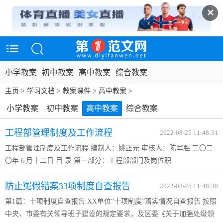
✕
小学教案
初中教案
高中教案
综合教案
主页
>
学习文档
>
教案课件
>
高中教案
>
小学教案
初中教案
高中教案
综合教案
工程部管理制度及工作流程
2022-08-25 11:48:31
工程部管理制度及工作流程 编制人：姚正元 审核人：陈军胜 二〇二
〇年五月十二日 目 录 第一部分：工程部部门及岗位职
责…………………………………4 一、工程管理目
防止冤假错案33项制度自查报告
的………………………………………………4 二、工程部部门职
2022-08-25 11:48:30
责…………………………………...
第1篇：十项制度自查报告 XX单位“十项制度”落实情况自查报告 按照
中央、市委有关领导班子建设的规定要求，及区委《关于加强处级领