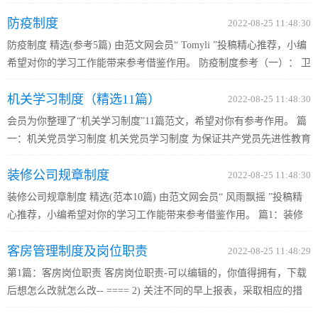
导班子建设的十项制度》精神，适应当前信访工作新形势、新任务的
防疫制度
需要，XX着眼于提高执政能力和领导水平建设，充分发挥领导班...
2022-08-25 11:48:30
防疫制度 精选(参考5篇) 由范文网会员“ Tomyli ”投稿精心推荐，小编
希望对你的学习工作能带来参考借鉴作用。 防疫制度参考（一）： 卫
生防疫制度 总则 第一条：本条例适用于全场及各生产车间。 第二
机关学习制度（精选11篇）
条：为保障xx场养猪生产的安全需要，根据《中华人民共和...
2022-08-25 11:48:30
会员为你整理了“机关学习制度”11篇范文，希望对你有参考作用。 篇
一：机关党员学习制度 机关党员学习制度 为保证共产党员先进性教育
学习活动扎实开展，取得实效，并形成长效学习机制，现结合XX实
装修公司规章制度
际，根据集体讨论意见，制定以下学习制度。 一、学习时间 1...
2022-08-25 11:48:30
装修公司规章制度 精选(范本10篇) 由范文网会员“ 风雨飘摇 ”投稿精
心推荐，小编希望对你的学习工作能带来参考借鉴作用。 篇1：装修
公司规章制度 1、安全用电用水，用电必须要带触电保护。离开施工
客房管理制度及岗位职责
现场时，务必关掉水阀、总电源及窗户。凡每发现一次未关扣2...
2022-08-25 11:48:29
第1篇：客房岗位职责 客房岗位职责-可以编辑的，你值得拥有，下载
后想怎么改就怎么改-- ==== 2) 关注不同的早上报表，采取相应的措
施 3) 关注所有往来的信件和文件，并迅速回复 4) 关注和了解每天预