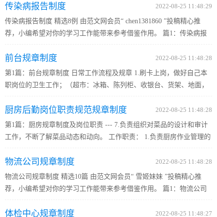
传染病报告制度
抵和预离的房间 5) 关注所有预定的房间和客人的特殊需求并...
2022-08-25 11:48:29
传染病报告制度 精选8例 由范文网会员“ chen1381860 ”投稿精心推
荐，小编希望对你的学习工作能带来参考借鉴作用。 篇1：传染病报
告制度 根据中华人民共和国卫生部令《突发公共卫生事件与传染病疫
前台规章制度
情监测信息报告管理办法》、《中华人民共和国传染病防治法》...
2022-08-25 11:48:28
第1篇：前台规章制度 日常工作流程及规章 1.刷卡上岗，做好自己本
职岗位的卫生工作；（超市：冰箱、陈列柜、收银台、货架、地面，
服务台：吧台、地面、休息室） 2.服务台工作人员规章及职责. ?规章:
厨房后勤岗位职责规范规章制度
①.前台现配置电脑一台，在上班时间可轻音乐播放、挂QQ，...
2022-08-25 11:48:28
第1篇：厨房规章制度及岗位职责 --- 7.负责组织对菜品的设计和审计
工作，不断了解菜品动态和动向。 工作职责： 1.负责厨房作业管理的
巡察、解决各种疑难技术问题。 2.负责厨师脱产培训、在岗培训及技
物流公司规章制度
能提升的指导。 3.负责调节各厨房厨师的人员配置，并将处...
2022-08-25 11:48:28
物流公司规章制度 精选10篇 由范文网会员“ 雪姬妹妹 ”投稿精心推
荐，小编希望对你的学习工作能带来参考借鉴作用。 篇1：物流公司
规章制度 1、业务部工作职责 （1）业务部的工作人员用心的开发业务
体检中心规章制度
市...
2022-08-25 11:48:27